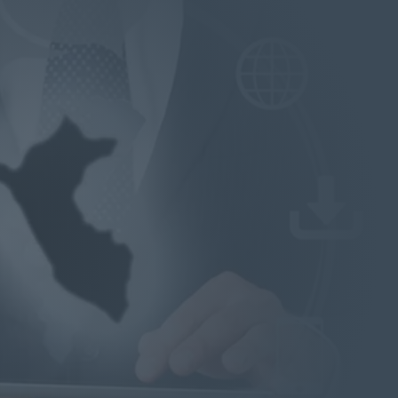
Dirección

Av. Independencia 1752 IV
Centenario – Arequipa –
Arequipa – Arequipa.
Llamenos

(+51) 980223231
(54) 575376
Correo Electrónico

ventas@vimelec.com