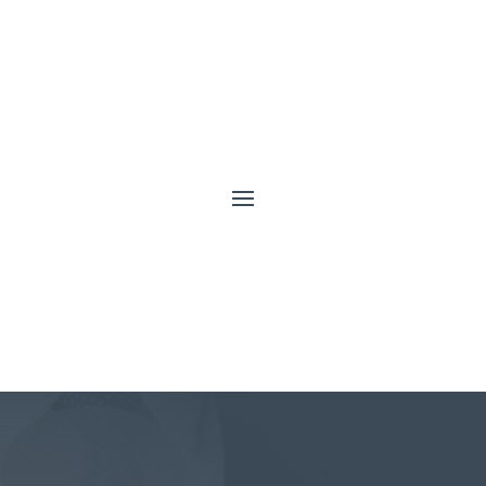

5
5
Vimelec
Productos
Fibra Carton Prespan
CONTÁCTANOS