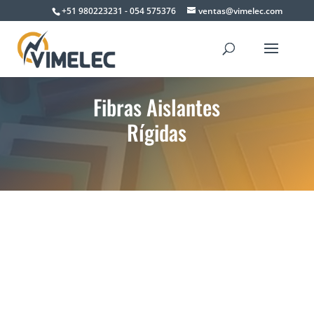
+51 980223231 - 054 575376
ventas@vimelec.com
Fibras Aislantes
Rígidas

5
5
Vimelec
Productos
Fibra Carton Prespan
Vitronite